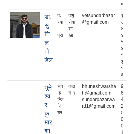
०
प.
पशु
vetsundarbazar
९
डा.
स्वा
सेवा
@gmail.com
८
सु
.
शा
४
नि
प्रा
खा
४
ल
५
४
पौ
१
डेल
३
१
६
सव
वडा
bhuneshwarsha
9
भुने
.इ
नं १
h@gmail.com,
8
श्व
न्जि
sundarbazarwa
4
र
नि
rd1@gmail.com
2
कु
यर
0
0
मार
0
शा
1