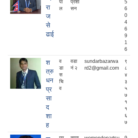
पा
प्रशा
5
रा
ल
सन
6
ज
0
4
से
6
ढाई
9
1
6
व
वडा
sundarbazarwa
९
श
डा
नं २
rd2@gmail.com
८
त्रु
स
४
धन
चि
३
प्र
व
५
७
सा
१
द
१
शा
६
७
ह
एम
सामा
womendepartsu
9