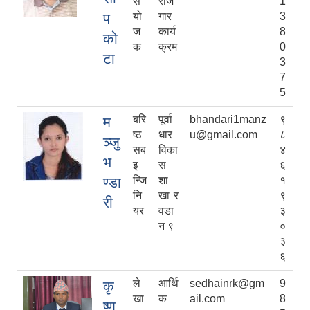
सं
रोज
1
प
यो
गार
3
ज
कार्य
8
को
क
क्रम
0
टा
3
7
5
बरि
पूर्वा
bhandari1manz
९
म
ष्ठ
धार
u@gmail.com
८
ञ्जु
सब
विका
४
भ
इ
स
६
ण्डा
न्जि
शा
१
नि
खा र
९
री
यर
वडा
३
न ९
०
३
६
ले
आर्थि
sedhainrk@gm
9
कृ
खा
क
ail.com
8
ष्ण