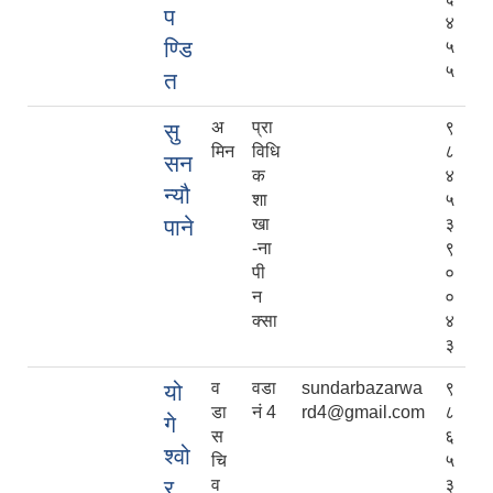
प
४
ण्डि
५
५
त
अ
प्रा
९
सु
मिन
विधि
८
सन
क
४
न्यौ
शा
५
पाने
खा
३
-ना
९
पी
०
न
०
क्सा
४
३
व
वडा
sundarbazarwa
९
यो
डा
नं 4
rd4@gmail.com
८
गे
स
६
श्वो
चि
५
र
व
३