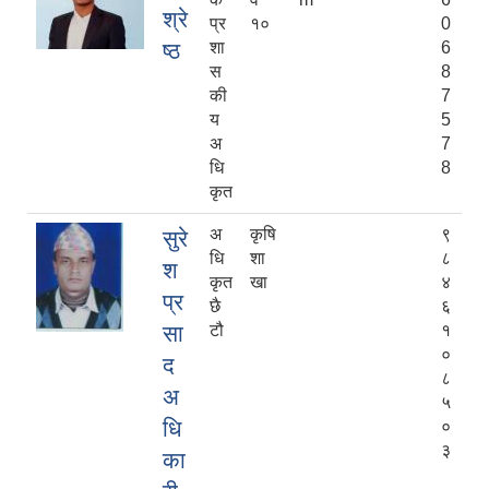
श्रे
प्र
१०
0
ष्ठ
शा
6
स
8
की
7
य
5
अ
7
धि
8
कृत
अ
कृषि
९
सुरे
धि
शा
८
श
कृत
खा
४
प्र
छै
६
सा
टौ
१
०
द
८
अ
५
धि
०
३
का