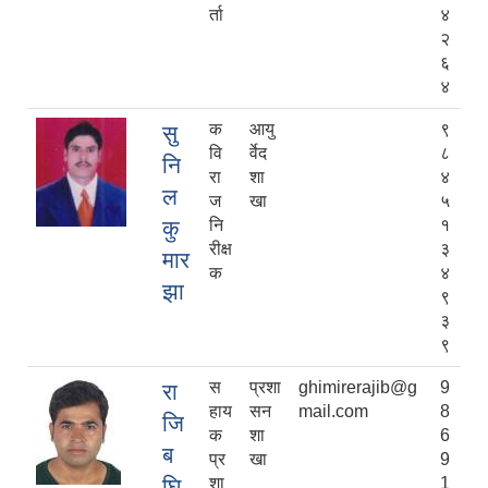
र्ता
४
२
६
४
क
आयु
९
सु
वि
र्वेद
८
नि
रा
शा
४
ल
ज
खा
५
कु
नि
१
रीक्ष
३
मार
क
४
झा
९
३
९
स
प्रशा
ghimirerajib@g
9
रा
हाय
सन
mail.com
8
जि
क
शा
6
ब
प्र
खा
9
घि
शा
1