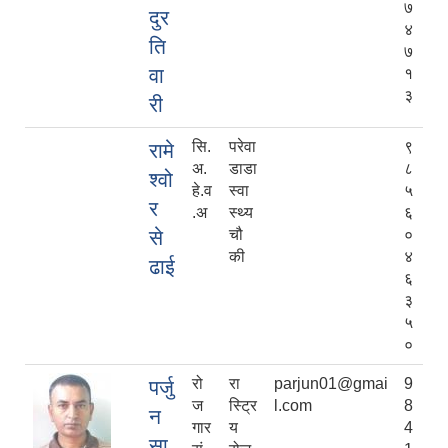
७
दुर
४
ति
७
वा
१
३
री
सि.
परेवा
९
रामे
अ.
डाडा
८
श्वो
हे.व
स्वा
५
र
.अ
स्थ्य
६
से
चौ
०
की
४
ढाई
६
३
५
०
रो
रा
parjun01@gmai
9
पर्जु
ज
स्ट्रि
l.com
8
न
गार
य
4
सा