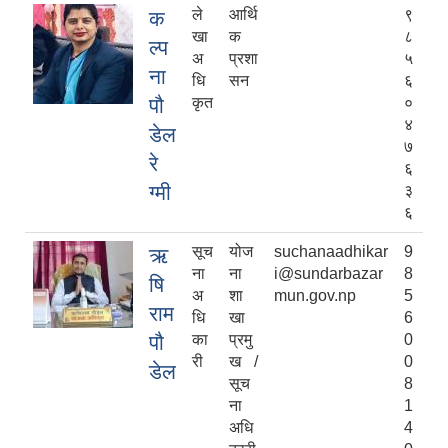
ले
आर्थि
९
क
खा
क
८
ल्प
अ
प्रशा
५
ना
धि
सन
६
पौ
कृत
०
४
डेल
७
रे
६
ग्मी
३
६
सूच
योज
suchanaadhikar
9
ऋ
ना
ना
i@sundarbazar
8
षि
अ
शा
mun.gov.np
5
राम
धि
खा
6
पौ
का
प्रमु
0
री
ख /
0
डेल
सूच
8
ना
1
अधि
4