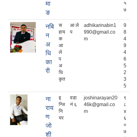
मा
५
७
ङ
स
आ ले
adhikarinabin1
9
नबि
हाय
प
990@gmail.co
8
न
क
m
4
अ
आ
9
धि
ले
4
प
6
का
अ
5
री
धि
2
कृत
3
5
इ
वडा
joshinarayan20
९
ना
न्जि
नं ६
46k@gmail.co
८
राय
नि
m
४
ण
यर
६
जो
०
७
शी