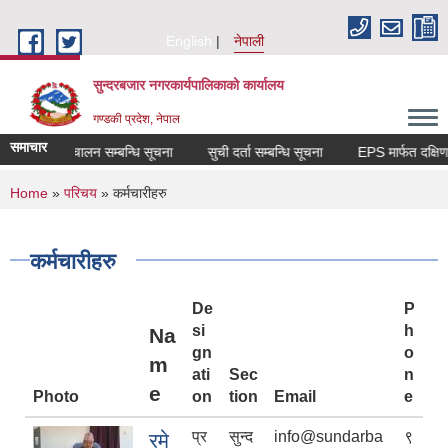
Skip to main content
English
नेपाली
सुन्दरबजार नगरकार्यपालिकाको कार्यालय
गण्डकी प्रदेश, नेपाल
समाचार
क्षा संचालन सम्बन्धि सूचना
सुची दर्ता सम्बन्धि सूचना
EPS मार्फत दक्षिण
You are here
Home
»
परिचय
» कर्मचारीहरु
कर्मचारीहरु
De
P
si
h
Na
gn
o
m
ati
Sec
n
e
Photo
on
tion
Email
e
प्र
सुन्द
info@sundarba
९
रमे