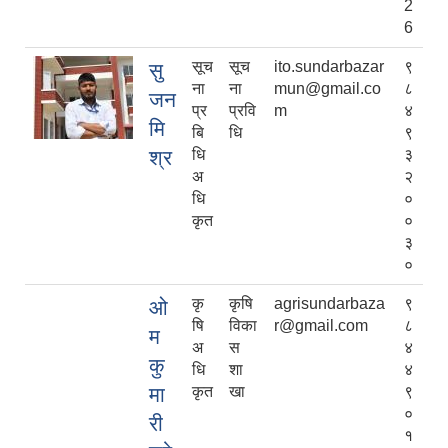
2
6
सूच
सूच
ito.sundarbazar
९
सु
ना
ना
mun@gmail.co
८
जन
प्र
प्रवि
m
४
मि
बि
धि
९
श्र
धि
३
अ
२
धि
०
कृत
०
३
०
कृ
कृषि
agrisundarbaza
९
ओ
षि
विका
r@gmail.com
८
म
अ
स
४
कु
धि
शा
४
मा
कृत
खा
९
०
री
१