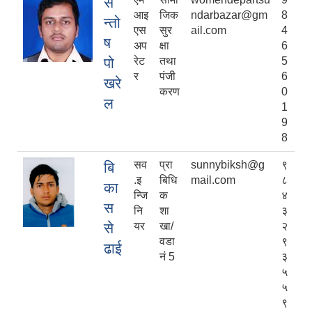
स
आइ
जिक
ndarbazar@gm
8
न्तो
एस
सुर
ail.com
4
ष
अप
क्षा
6
पो
रेट
तथा
5
र
पंजी
6
खरे
करण
0
ल
1
9
8
सव
प्रा
sunnybiksh@g
९
बि
.इ
बिधि
mail.com
८
का
न्जि
क
४
स
नि
शा
३
से
यर
खा/
२
वडा
९
ढाई
नं 5
३
५
५
९