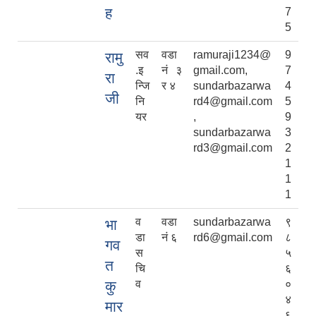
ह
7
5
सव
वडा
ramuraji1234@
9
रामु
.इ
नं ३
gmail.com,
7
रा
न्जि
र ४
sundarbazarwa
4
जी
नि
rd4@gmail.com
5
यर
,
9
sundarbazarwa
3
rd3@gmail.com
2
1
1
1
व
वडा
sundarbazarwa
९
भा
डा
नं ६
rd6@gmail.com
८
गव
स
५
त
चि
६
कु
व
०
४
मार
६