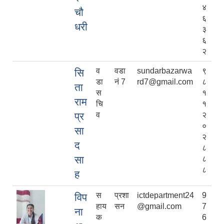
४
चौ
६
धरी
३
६
२
व
वडा
sundarbazarwa
९
सि
डा
नं 7
rd7@gmail.com
८
ता
स
१
राम
चि
१
प्र
व
२
०
सा
२
द
८
सा
८
८
ह
स
प्रशा
ictdepartment24
9
विप
हाय
सन
@gmail.com
7
ना
क
6