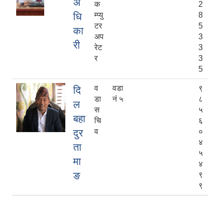
अ
क
2
धि
म्प्यु
8
टर
5
का
अप
3
री
रेट
3
र
3
5
व
वडा
९
दि
डा
नं ५
८
ल
स
५
बहा
चि
६
दुर
व
०
४
ता
५
मा
४
ङ
९
९