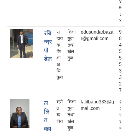
४
७
३
४
स
शिक्षा
edusundarbaza
9
रबि
हाय
युवा
r@gmail.com
8
न्द्र
क
तथा
4
पौ
शि
खेल
5
डेल
क्षा
कुद
5
अ
5
धि
3
कृत
3
2
7
श्रो
शिक्षा
lalitbabu333@g
९
ल
त
युवा
mail.com
८
लि
व्य
तथा
४
त
क्ति
खेल
६
बहा
कुद
०