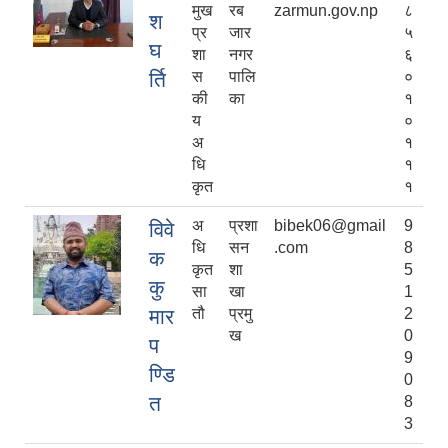
मुख
रब
zarmun.gov.np
८
श
प्र
जार
५
घ
शा
नगर
६
र्ति
स
पालि
०
की
का
१
य
०
अ
१
धि
१
कृत
१
अ
प्रशा
bibek06@gmail
9
विवे
धि
सन
.com
8
क
कृत
शा
5
कु
सा
खा
1
मार
तौ
प्रमु
2
ख
0
प
9
ण्डि
0
त
8
3