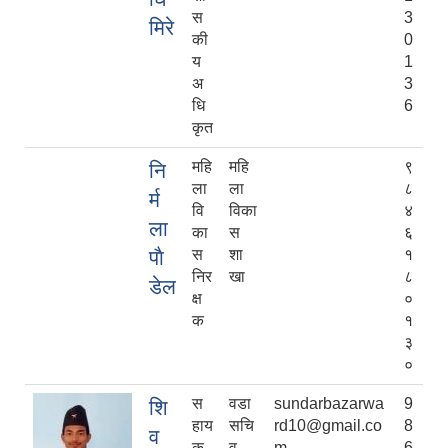
स
3
मिरे
की
0
य
1
अ
3
धि
6
कृत
महि
महि
९
नि
ला
ला
८
र्म
वि
विका
४
ला
का
स
६
पाै
स
शा
१
निर
खा
८
डेल
क्ष
०
क
१
३
०
स
वडा
sundarbazarwa
9
शि
हाय
सचि
rd10@gmail.co
8
व
क
व
m
6