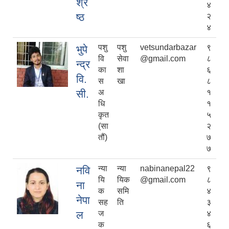
श्रे
४
ष्ठ
२
४
पशु
पशु
vetsundarbazar
९
भुपे
वि
सेवा
@gmail.com
८
न्द्र
का
शा
६
वि.
स
खा
८
सी.
अ
१
धि
१
कृत
५
(सा
२
तौं)
७
७
न्या
न्या
nabinanepal22
९
नवि
यि
यिक
@gmail.com
८
ना
क
समि
४
नेपा
सह
ति
३
ल
ज
४
क
६