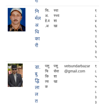
री
सि.
स्वा
९
नि
अ.
स्थ्य
८
र्मल
हे.व
शा
४
अ
.अ
खा
६
धि
१
२
का
६
री
१
३
५
पशु
पशु
vetsundarbazar
९
डा.
चि
सेवा
@gmail.com
८
बु
कि
शा
५
द्धि
त्स
खा
५
ला
क
०
८
ल
३
त
३