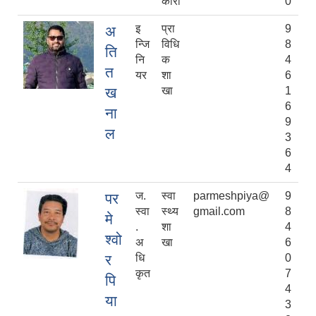
कारी
0
इ
प्रा
9
अ
न्जि
विधि
8
ति
नि
क
4
त
यर
शा
6
ख
खा
1
6
ना
9
ल
3
6
4
ज.
स्वा
parmeshpiya@
9
पर
स्वा
स्थ्य
gmail.com
8
मे
.
शा
4
श्वो
अ
खा
6
र
धि
0
कृत
7
पि
4
या
3