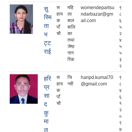
स
महि
womendepartsu
९
सु
हाय
ला
ndarbazar@gm
८
स्मि
क
बाल
ail.com
६
ता
पाँ
बालि
५
भ
चौ
का
२
तथा
४
ट्ट
जेष्ठ
५
राई
नाग
५
रिक
३
२
स
जि
haripd.kumal70
९
हरि
हाय
न्सी
@gmail.com
८
प्र
क
४
सा
पाँ
६
द
चौ
१
२
कु
०
मा
९
ल
७