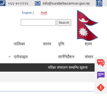
०६६-४०२२२६
info@sundarbazarmun.gov.np
English
नेपाली
Search form
Search
पालिका
फारम
वृत्ति
श्रम
प्रोफाइल
मार्गनिर्देशन
संसार
परिक्षा संचालन सम्बन्धि सूचना
सुची दर्ता सम