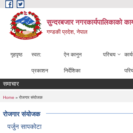
Skip to main content
सुन्दरबजार नगरकार्यपालिकाको कार
गण्डकी प्रदेश, नेपाल
गृहपृष्ठ
स्वत:
ऐन कानुन
परिचय
कार्
प्रकाशन
निर्देशिका
परि
समाचार
You are here
Home
» रोजगार संयोजक
रोजगार संयोजक
पर्जुन सापकोटा