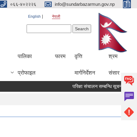
०६६-४०२२२६
info@sundarbazarmun.gov.np
English
नेपाली
Search form
Search
पालिका
फारम
वृत्ति
श्रम
प्रोफाइल
मार्गनिर्देशन
संसार
परिक्षा संचालन सम्बन्धि सूचना
सुची 