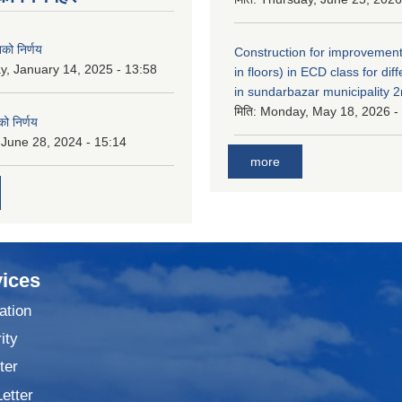
नको निर्णय
Construction for improvement
y, January 14, 2025 - 13:58
in floors) in ECD class for dif
in sundarbazar municipality 2
मिति:
Monday, May 18, 2026 -
ो निर्णय
 June 28, 2024 - 15:14
more
ices
ation
ity
ter
Letter