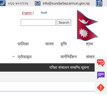
०६६-४०२२२६
info@sundarbazarmun.gov.np
English
नेपाली
Search form
Search
पालिका
फारम
वृत्ति
श्रम
प्रोफाइल
मार्गनिर्देशन
संसार
परिक्षा संचालन सम्बन्धि सूचना
सुची दर्ता स